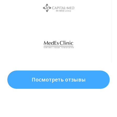
+7
Получить прайс-лист
Нажимая кнопку «ПОЛУЧИТЬ ПРАЙС-
ЛИСТ», я подтверждаю, что
ознакомился(ась) с
Согласием на
обработку персональных данных
и
принимаю его условия *
г. Санкт-Петербург,
доставляем по всей
России