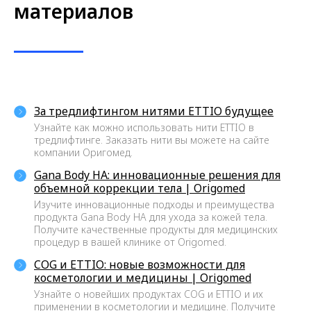
материалов
>9 ЛЕТ ОПЫТА
За тредлифтингом нитями ETTIO будущее
Мы на рынке с 2014 года. За это
Узнайте как можно использовать нити ETTIO в
время мы получили колоссальный
тредлифтинге. Заказать нити вы можете на сайте
опыт, на котором учимся и
компании Оригомед.
становимся лучше для вас.
Gana Body HA: инновационные решения для
объемной коррекции тела | Origomed
РЕГИСТРАЦИОННОЕ
Изучите инновационные подходы и преимущества
УДОСТОВЕРЕНИЕ
продукта Gana Body HA для ухода за кожей тела.
Получите качественные продукты для медицинских
Вся продукция, которую вы
процедур в вашей клинике от Origomed.
приобретаете у нас,
COG и ETTIO: новые возможности для
лицензирована и имеет
косметологии и медицины | Origomed
необходимые сертификаты.
Узнайте о новейших продуктах COG и ETTIO и их
применении в косметологии и медицине. Получите