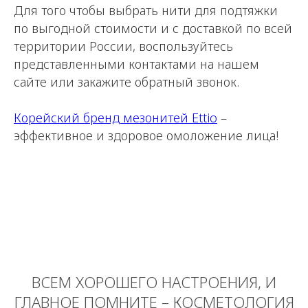
БЕСПЛАТНО получите
Для того чтобы выбрать нити для подтяжки
АВТОРСКИЕ
по выгодной стоимости и с доставкой по всей
ПРОТОКОЛЫ на все
территории России, воспользуйтесь
представленными контактами на нашем
препараты
сайте или закажите обратный звонок.
* * только для дипломированных
Корейский бренд мезонитей Ettio
–
специалистов-косметологов
эффективное и здоровое омоложение лица!
Получить протокол
Протокол будет отправлен автоматически в
течение минуты, после с вами свяжется наш
менеджер для подтверждения вашей
квалификации и отправки прайс-листа
ВСЕМ ХОРОШЕГО НАСТРОЕНИЯ, И
ГЛАВНОЕ ПОМНИТЕ – КОСМЕТОЛОГИЯ