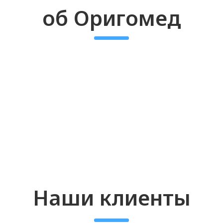
течение минуты, после с вами свяжется наш
менеджер для подтверждения вашей
квалификации и отправки прайс-листа
Лицензии и
сертификаты