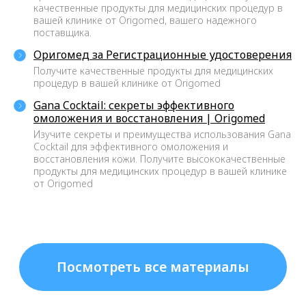
качественные продукты для медицинских процедур в
ЛУЧШИЕ ЦЕНЫ
вашей клинике от Origomed, вашего надежного
поставщика.
Лучшее предложение на
лицензированные мезонити на
Оригомед за Регистрационные удостоверения
рынке России. Это касается и
Получите качественные продукты для медицинских
ассортимента (более 248 позиций),
процедур в вашей клинике от Origomed
и сервиса, и стоимости.
Gana Cocktail: секреты эффективного
омоложения и восстановления | Origomed
Изучите секреты и преимущества использования Gana
900+ КЛИЕНТОВ-КЛИНИК
Cocktail для эффективного омоложения и
восстановления кожи. Получите высококачественные
На начало 2023 года нам
продукты для медицинских процедур в вашей клинике
доверяют более 900 клиник и
от Origomed
косметологических центров.
90% ОТ СРОКА ГОДНОСТИ
Вы получаете свежую продукцию,
только выпущенную с завода, а
не залежалые мезонити со
складских остатков.