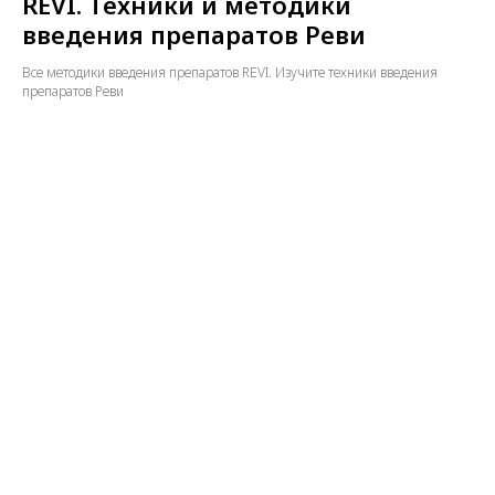
REVI. Техники и методики
введения препаратов Реви
Все методики введения препаратов REVI. Изучите техники введения
препаратов Реви