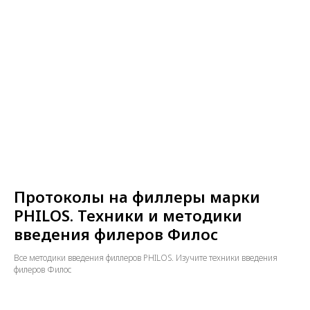
Протоколы на филлеры марки
PHILOS. Техники и методики
введения филеров Филос
Все методики введения филлеров PHILOS. Изучите техники введения
филеров Филос