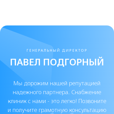
ознакомился(ась) с
Согласием на
обработку персональных данных
и
принимаю его условия *
г. Санкт-Петербург,
доставляем по всей
России
+7 (929) 119-71-69
+7 (929) 119-71-69
info@origomed.ru