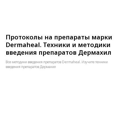
Протоколы на препараты марки
Dermaheal. Техники и методики
введения препаратов Дермахил
Все методики введения препаратов Dermaheal. Изучите техники
введения препаратов Дермахил
О нас