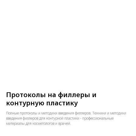
ГЕНЕРАЛЬНЫЙ ДИРЕКТОР
ПАВЕЛ ПОДГОРНЫЙ
Мы дорожим нашей репутацией
надежного партнера. Снабжение
клиник с нами - это легко! Позвоните
и получите грамотную консультацию
от специалистов нашего
коммерческого отдела
Протоколы на филлеры и
контурную пластику
Полные протоколы и методики введения филлеров. Техники и методики
введения филлеров для контурной пластики - профессиональные
материалы для косметологов и врачей.