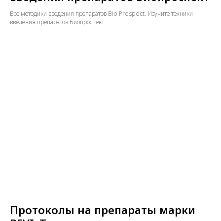
Все методики введения препаратов Bio Prospect. Изучите техники
введения препаратов Биопроспект
Протоколы на препараты марки