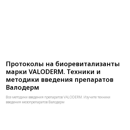
Протоколы на биоревитализанты
марки VALODERM. Техники и
методики введения препаратов
Валодерм
Все методики введения препаратов VALODERM. Изучите техники
введения мезопрепаратов Валодерм