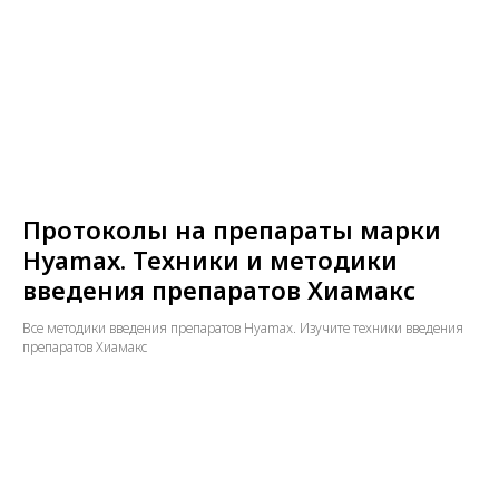
Протоколы на препараты марки
Hyamax. Техники и методики
введения препаратов Хиамакс
Все методики введения препаратов Hyamax. Изучите техники введения
препаратов Хиамакс
>9 ЛЕТ ОПЫТА
Мы на рынке с 2014 года. За это
время мы получили колоссальный
опыт, на котором учимся и