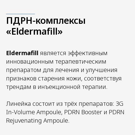
________
Мы дорожим нашей репутацией
ПДРН-комплексы
надежного партнера. Снабжение
«Eldermafill»
клиник с нами - это легко! Позвоните
и получите грамотную консультацию
от специалистов нашего
Eldermafill
является эффективным
коммерческого отдела
инновационным терапевтическим
препаратом для лечения и улучшения
признаков старения кожи, соответствуя
трендам в инъекционной терапии.
Линейка состоит из трёх препаратов: 3G
In-Volume Ampoule, PDRN Booster и PDRN
Rejuvenating Ampoule.