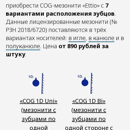
приобрести COG-мезонити «Ettio» с
7
вариантами расположения зубцов
.
Данные лицензированные мезонити (№
РЗН 2018/6720) поставляются в трёх
вариантах носителей:
в игле
,
в канюле
и в
полуканюле
. Цена
от 890 рублей за
штуку
.
«COG 1D Uni»
«COG 1D Bi»
(мезонити с
(мезонити с
зубцами по
зубцами по
одной
одной стороне с