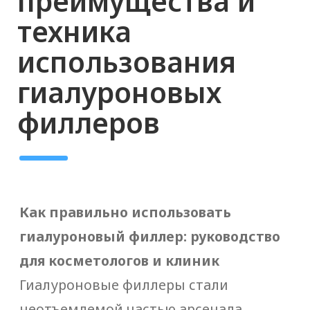
посещать сауну).
Рекомендации по выбору
гиалуронового филлера
Выбор подходящего гиалуронового
филлера зависит от множества
факторов, включая тип кожи клиента,
зону коррекции и ожидаемые
результаты. Важно учитывать
следующие моменты:
Консистенция филлера: Для
коррекции мелких морщин
лучше использовать более
мягкие филлеры, для объемного
моделирования — более
плотные.
Производитель: Выбирайте
продукцию проверенных