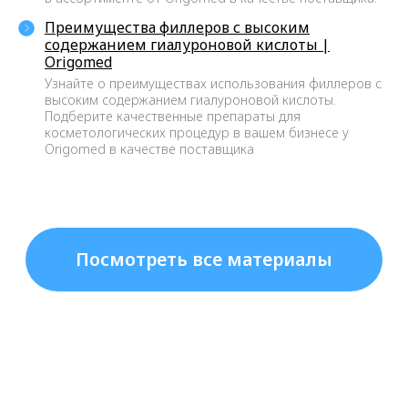
необходимые сертификаты.
Преимущества филлеров с высоким
содержанием гиалуроновой кислоты |
Origomed
ЛУЧШИЕ ЦЕНЫ
Узнайте о преимуществах использования филлеров с
Лучшее предложение на
высоким содержанием гиалуроновой кислоты.
лицензированные мезонити на
Подберите качественные препараты для
косметологических процедур в вашем бизнесе у
рынке России. Это касается и
Origomed в качестве поставщика
ассортимента (более 248 позиций),
и сервиса, и стоимости.
900+ КЛИЕНТОВ-КЛИНИК
На начало 2023 года нам
доверяют более 900 клиник и
косметологических центров.
90% ОТ СРОКА ГОДНОСТИ
Вы получаете свежую продукцию,
только выпущенную с завода, а