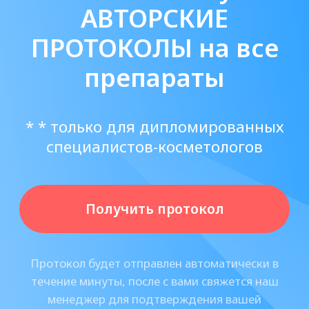
Как пользоваться гиалуроновым
филлером: пошаговое руководство
Правильное использование
гиалуроновых филлеров требует
знаний и навыков, чтобы обеспечить
безопасность и эффективность
процедуры.
Рассмотрим основные шаги:
1. Подготовка кожи:
Очистите кожу клиента от
макияжа и загрязнений.
Обработайте зону
антисептиком, чтобы
предотвратить риск инфекций.