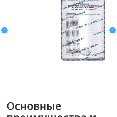
равномерно распределяя его под
кожей.
4. Массаж и корректировка:
После введения препарата мягко
помассируйте зону коррекции,
чтобы равномерно
распределить филлер и
избежать образования комков.
5. Завершение процедуры:
Обработайте зону повторно
антисептиком.
Дайте клиенту рекомендации по
уходу за кожей после процедуры
и возможным ограничениям
(например, избегать солнца, не