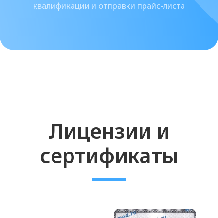
2. Обезболивание:
Для комфорта клиента можно
использовать анестезирующий
крем или инъекционную
анестезию. Либо вы можете
выбрать
гиалуроновый филлер с
лидокаином
3. Введение филлера:
Выберите правильную технику
введения в зависимости от зоны
коррекции.
Важно правильно рассчитать
количество препарата, чтобы
избежать гиперкоррекции.
Введите филлер медленно,