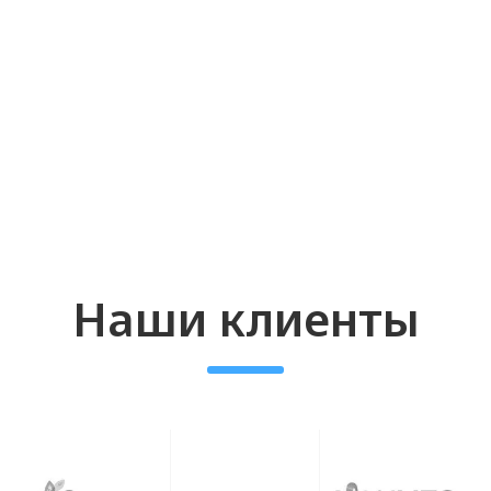
Как правильно использовать
гиалуроновый филлер: руководство
для косметологов и клиник
Гиалуроновые филлеры стали
неотъемлемой частью арсенала
современных косметологов благодаря
их эффективности и безопасности. Эти
продукты позволяют корректировать
контуры лица, разглаживать морщины
и придавать коже свежий и молодой
вид. Важно понимать, как правильно
пользоваться гиалуроновым
филлером, чтобы достичь наилучших
результатов и удовлетворить
ожидания клиентов.
Основные преимущества