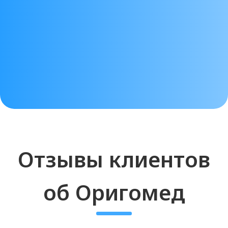
Основные
преимущества и
техника
использования
гиалуроновых
филлеров