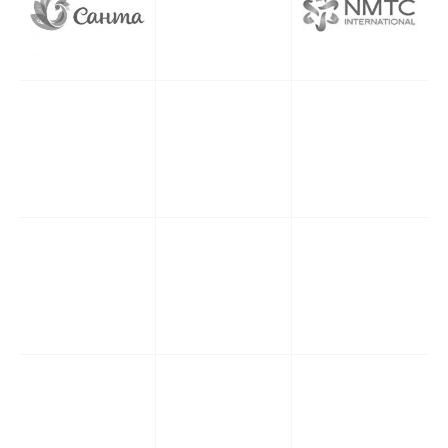
гиалуроновых филлеров
Гиалуроновые филлеры имеют
множество преимуществ, которые
делают их популярными среди
косметологов и клиентов:
Естественный результат:
Гиалуроновая кислота —
природный компонент кожи, что
обеспечивает естественный и
гармоничный эффект после
процедур.
Безопасность: Продукты на
основе гиалуроновой кислоты
имеют высокую степень
биосовместимости, что
минимизирует риск
аллергических реакций и
побочных эффектов.