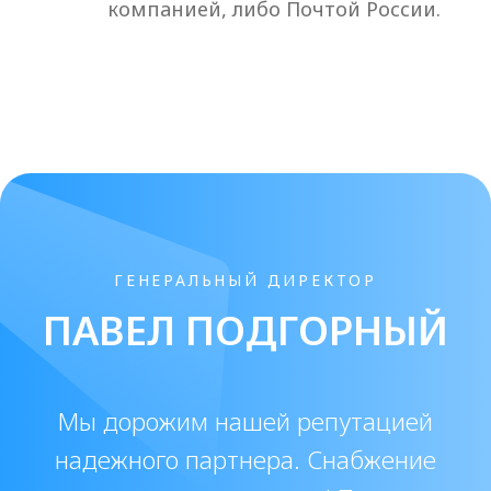
БЕСПЛАТНО получите
АВТОРСКИЕ
ПРОТОКОЛЫ на все
препараты
* * только для дипломированных
специалистов-косметологов
Получить протокол