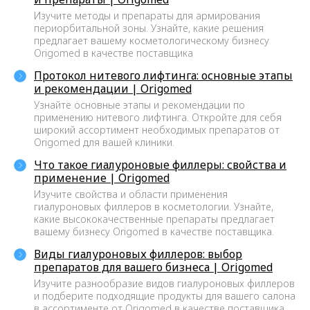
Изучите методы и препараты для армирования
периорбитальной зоны. Узнайте, какие решения
предлагает вашему косметологическому бизнесу
Origomed в качестве поставщика
Протокол нитевого лифтинга: основные этапы
и рекомендации | Origomed
Узнайте основные этапы и рекомендации по
применению нитевого лифтинга. Откройте для себя
широкий ассортимент необходимых препаратов от
>9 ЛЕТ ОПЫТА
Origomed для вашей клиники.
Мы на рынке с 2014 года. За это
Что такое гиалуроновые филлеры: свойства и
время мы получили колоссальный
применение | Origomed
опыт, на котором учимся и
Изучите свойства и области применения
становимся лучше для вас.
гиалуроновых филлеров в косметологии. Узнайте,
какие высококачественные препараты предлагает
вашему бизнесу Origomed в качестве поставщика.
РЕГИСТРАЦИОННОЕ
УДОСТОВЕРЕНИЕ
Виды гиалуроновых филлеров: выбор
препаратов для вашего бизнеса | Origomed
Вся продукция, которую вы
Изучите разнообразие видов гиалуроновых филлеров
приобретаете у нас,
и подберите подходящие продукты для вашего салона
лицензирована и имеет
в ассортименте от Origomed в качестве поставщика.