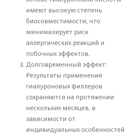
Получить прайс-лист
Нажимая кнопку «ПОЛУЧИТЬ ПРАЙС-
ЛИСТ», я подтверждаю, что
ознакомился(ась) с
Согласием на
обработку персональных данных
и
принимаю его условия *
г. Санкт-Петербург,
доставляем по всей
России
+7 (929) 119-71-69
+7 (929) 119-71-69
info@origomed.ru