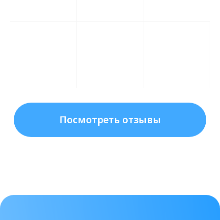
Долговременный эффект:
Результаты применения
гиалуроновых филлеров
сохраняются на протяжении
нескольких месяцев, в
зависимости от
индивидуальных особенностей
клиента и типа препарата.
Как выбрать качественный
гиалуроновый филлер?
Выбор качественного гиалуронового
филлера — залог успешной
процедуры. Обращайте внимание на
следующие аспекты:
Сертификация: Препарат должен
иметь все необходимые