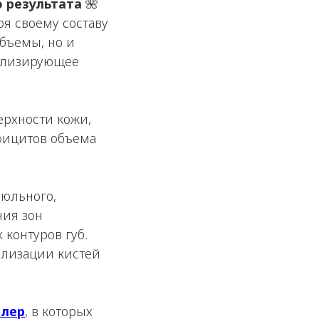
о результата
🌺
я своему составу
бъемы, но и
тализирующее
рхности кожи,
фицитов объема
нюльного,
ния зон
 контуров губ.
лизации кистей
ллер
, в которых