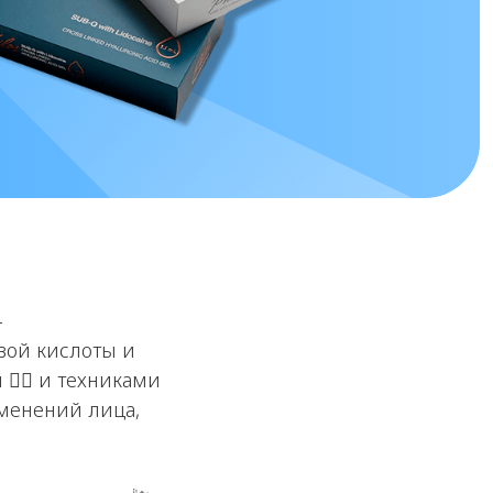
-
вой кислоты и
‍♀️ и техниками
зменений лица,