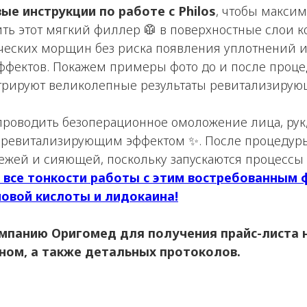
ые инструкции по работе с Philos
, чтобы макси
ить этот мягкий филлер 🥼 в поверхностные слои 
еских морщин без риска появления уплотнений и
ффектов. Покажем примеры фото до и после проце
трируют великолепные результаты ревитализирую
 проводить безоперационное омоложение лица, рук
 ревитализирующим эффектом ✨. После процедуры
вежей и сияющей, поскольку запускаются процессы
 все тонкости работы с этим востребованным
овой кислоты и лидокаина!
омпанию Оригомед для получения прайс-листа
ином, а также детальных протоколов.