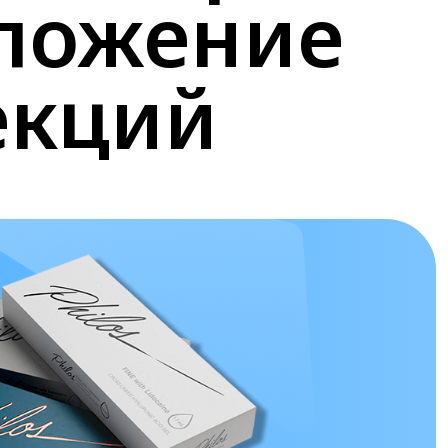
оложение
екций