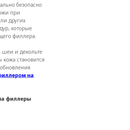
мально безопасно
кожи при
ли других
дур, которые
щего филлера.
, шеи и декольте
 кожа становится
 обновления
 филлером на
 на филлеры