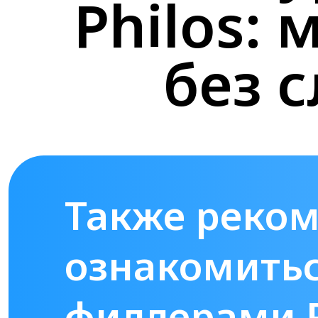
Philos:
без 
Также реко
ознакомитьс
филлерами 