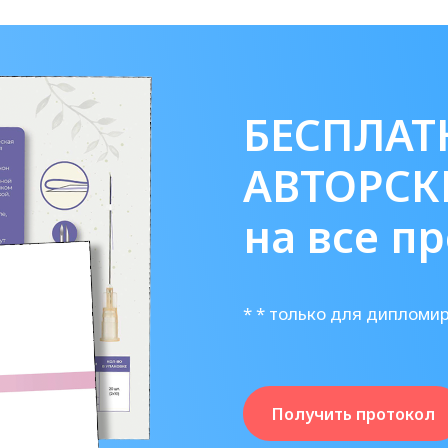
БЕСПЛАТ
АВТОРСК
на все п
* * только для дипломи
Получить протокол