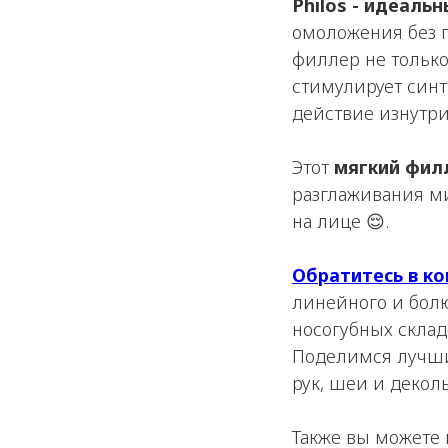
Philos - идеаль
омоложения без п
филлер не только
стимулирует синт
действие изнутри
Этот
мягкий фил
разглаживания м
на лице 😌.
Обратитесь в к
линейного и болю
носогубных склад
Поделимся лучши
рук, шеи и деколь
Также вы можете