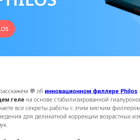
LOS
 расскажем 💬 об
инновационном филлере Philos
ем геле
на основе стабилизированной гиалуроно
наете все секреты работы с этим мягким филлером 
введения для деликатной коррекции возрастных и
ук.