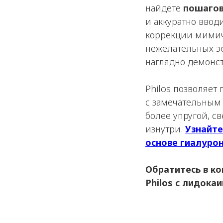
найдете
пошагов
и аккуратно ввод
коррекции мимич
нежелательных э
наглядно демонс
Philos позволяет
с замечательным
более упругой, с
изнутри.
Узнайте
основе гиалурон
Обратитесь в к
Philos с лидока