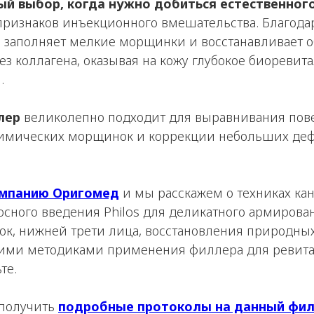
ный выбор, когда нужно добиться естественног
ризнаков инъекционного вмешательства. Благодар
 заполняет мелкие морщинки и восстанавливает о
ез коллагена, оказывая на кожу глубокое биореви
.
лер
великолепно подходит для выравнивания пове
имических морщинок и коррекции небольших де
омпанию Оригомед
и мы расскажем о техниках ка
сного введения Philos для деликатного армирова
ок, нижней трети лица, восстановления природных
ми методиками применения филлера для ревита
те.
 получить
подробные протоколы на данный фи