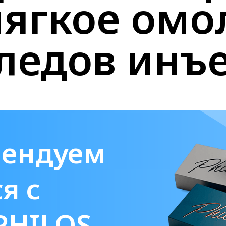
 мягкое ом
следов инъ
мендуем
я с
PHILOS