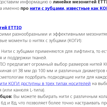
редоставим информацию о
линейке мезонитей ETT
 а именно
про
нити с зубцами, известные как К
тей ETTIO
своими разнообразными и эффективными мезонитям
ые моменты о нитях с зубцами (КОГИ):
Нити с зубцами применяются для лифтинга, то ес
 и поддержки тканей.
TIO предлагает огромный выбор размеров нитей К
чиная от 38 мм до 100 мм и различных диаметров о
сметологам подобрать подходящие нити для каждо
ити КОГИ доступны в трех типах носителей
на выбо
 (или канюля L-типа).
бцов:
Вы можете выбирать нити с различным коли
д, 6д и 8д, что позволяет более точно настраивать п