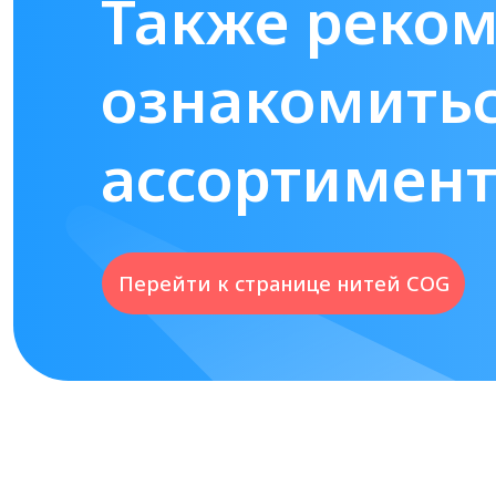
Также реко
ознакомитьс
ассортимен
Перейти к странице нитей COG