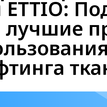
 ETTIO: П
и лучшие п
ользования
фтинга тка