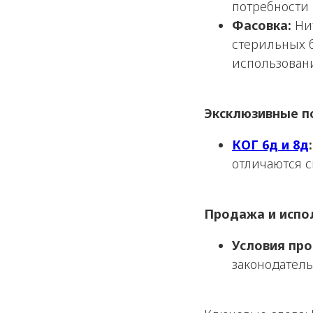
потребности 
Фасовка:
Нит
стерильных б
использован
Эксклюзивные п
КОГ 6д и 8д
:
отличаются 
Продажа и испо
Условия пр
законодатель