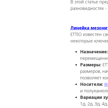
В этой статье п
разновидностях -
Линейка мезони
ETTIO известен 
некоторые ключев
Назначение:
перемещения
Размеры:
ET
размеров, на
позволяет ко
Носители:
Н
и полуканюля
Вариации зу
1д, 2д, 3д, 4