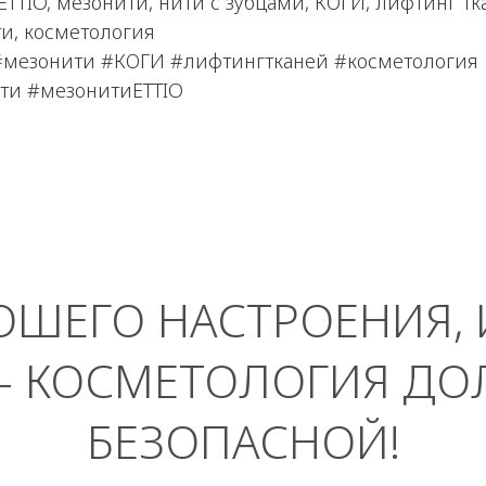
ETTIO, мезонити, нити с зубцами, КОГИ, лифтинг тк
и, косметология
 #мезонити #КОГИ #лифтингтканей #косметология
ти #мезонитиETTIO
ОШЕГО НАСТРОЕНИЯ, 
– КОСМЕТОЛОГИЯ ДО
БЕЗОПАСНОЙ!