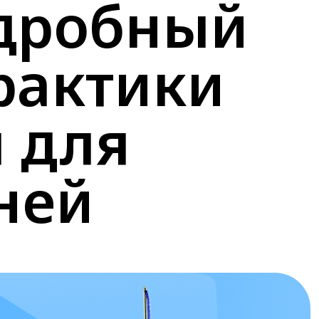
одробный
рактики
 для
ней