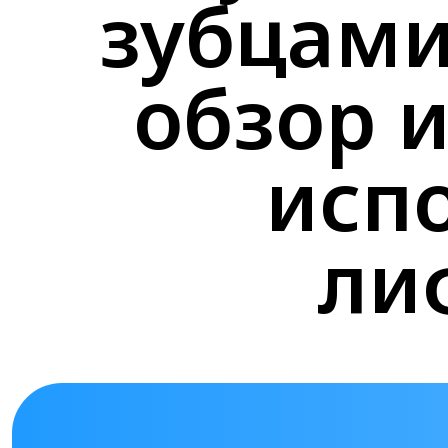
зубцами
обзор 
исп
ли