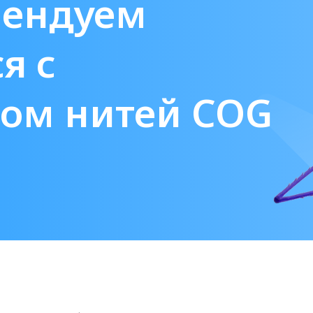
мендуем
я с
том нитей COG