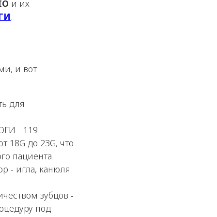
IO
и их
ОГИ
.
и, и вот
ть для
ОГИ - 119
т 18G до 23G, что
го пациента.
р - игла, канюля
чеством зубцов -
роцедуру под