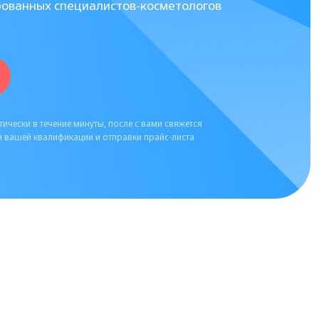
рованных специалистов-косметологов
ически в течение минуты, после с вами свяжется
 вашей квалификации и отправки прайс-листа