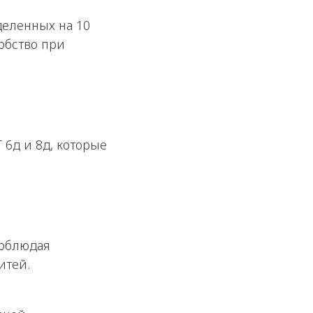
деленных на 10
обство при
 6д и 8д, которые
соблюдая
итей.