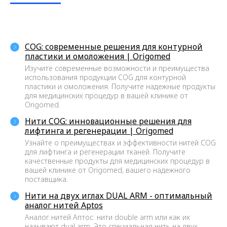
десятки тысячи единиц продукции
тысячам клиентов по всей России!
COG: современные решения для контурной
пластики и омоложения | Origomed
Изучите современные возможности и преимущества
использования продукции COG для контурной
пластики и омоложения. Получите надежные продукты
для медицинских процедур в вашей клинике от
Origomed.
Нити COG: инновационные решения для
лифтинга и регенерации | Origomed
Узнайте о преимуществах и эффективности нитей COG
для лифтинга и регенерации тканей. Получите
качественные продукты для медицинских процедур в
>9 ЛЕТ ОПЫТА
вашей клинике от Origomed, вашего надежного
поставщика.
Мы на рынке с 2014 года. За это
время мы получили колоссальный
Нити на двух иглах DUAL ARM - оптимальный
опыт, на котором учимся и
аналог нитей Aptos
становимся лучше для вас.
Аналог нитей Аптос: нити double arm или как их
называют dual arm. Это специальная нить на двух