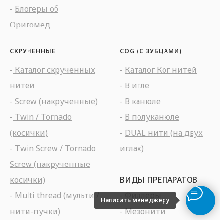
-
Блогеры об
Оригомед
СКРУЧЕННЫЕ
COG (С ЗУБЦАМИ)
-
Каталог скрученных
-
Каталог Ког нитей
нитей
-
В игле
-
Screw (накрученные)
-
В канюле
-
Twin / Tornado
-
В полуканюле
(косички)
-
DUAL нити (на двух
-
Twin Screw / Tornado
иглах)
Screw (накрученные
косички)
ВИДЫ ПРЕПАРАТОВ
-
Multi thread (мульти /
-
Филлеры
Написать менеджеру
нити-пучки)
-
Мезонити