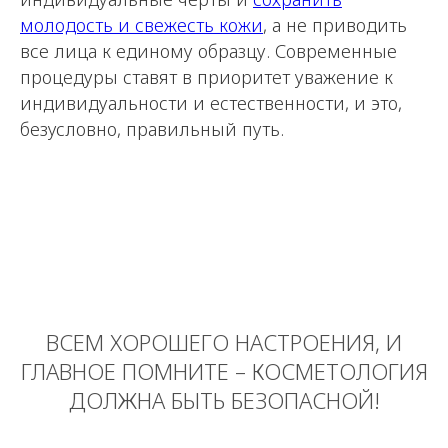
молодость и свежесть кожи
, а не приводить
все лица к единому образцу. Современные
процедуры ставят в приоритет уважение к
БЕСПЛАТНО получите
индивидуальности и естественности, и это,
АВТОРСКИЕ
безусловно, правильный путь.
ПРОТОКОЛЫ на все
препараты
* * только для дипломированных
специалистов-косметологов
Получить протокол
ВСЕМ ХОРОШЕГО НАСТРОЕНИЯ, И
ГЛАВНОЕ ПОМНИТЕ – КОСМЕТОЛОГИЯ
Протокол будет отправлен автоматически в
течение минуты, после с вами свяжется наш
ДОЛЖНА БЫТЬ БЕЗОПАСНОЙ!
менеджер для подтверждения вашей
квалификации и отправки прайс-листа