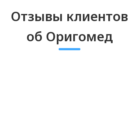
+7
Получить прайс-лист
Нажимая кнопку «ПОЛУЧИТЬ ПРАЙС-
ЛИСТ», я подтверждаю, что
ознакомился(ась) с
Согласием на
обработку персональных данных
и
принимаю его условия *
г. Санкт-Петербург,
доставляем по всей