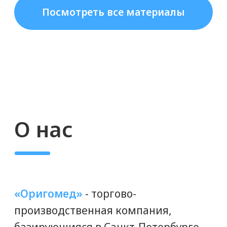
косметологических центров.
90% ОТ СРОКА ГОДНОСТИ
Вы получаете свежую продукцию,
только выпущенную с завода, а
не залежалые мезонити со
складских остатков.
ДОСТАВКА ПО ВСЕЙ РОССИИ
Доставим мезонити «Ettio» вам
в срок. Доставляем любой
транспортной или курьерской
компанией, либо Почтой России.