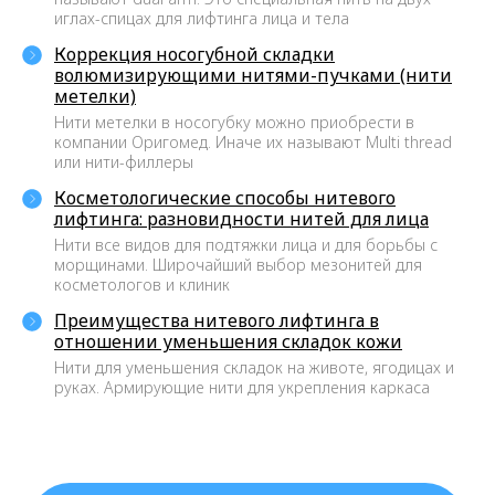
иглах-спицах для лифтинга лица и тела
РЕГИСТРАЦИОННОЕ
Коррекция носогубной складки
УДОСТОВЕРЕНИЕ
волюмизирующими нитями-пучками (нити
Вся продукция, которую вы
метелки)
приобретаете у нас,
Нити метелки в носогубку можно приобрести в
лицензирована и имеет
компании Оригомед. Иначе их называют Multi thread
необходимые сертификаты.
или нити-филлеры
Косметологические способы нитевого
лифтинга: разновидности нитей для лица
ЛУЧШИЕ ЦЕНЫ
Нити все видов для подтяжки лица и для борьбы с
морщинами. Широчайший выбор мезонитей для
Лучшее предложение на
косметологов и клиник
лицензированные мезонити на
рынке России. Это касается и
Преимущества нитевого лифтинга в
ассортимента (более 248 позиций),
отношении уменьшения складок кожи
и сервиса, и стоимости.
Нити для уменьшения складок на животе, ягодицах и
руках. Армирующие нити для укрепления каркаса
900+ КЛИЕНТОВ-КЛИНИК
На начало 2023 года нам
доверяют более 900 клиник и