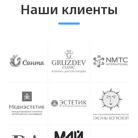
России
+7 (929) 119-71-69
+7 (929) 119-71-69
info@origomed.ru