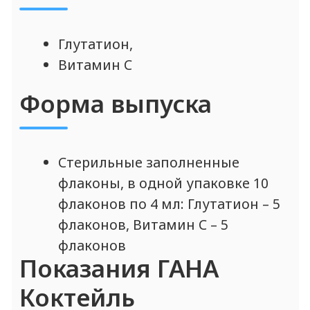
Действие
Омолаживающее и лечебное
действие достигается за счёт
основных активных
компонентов – глутатиона и
витамина С;
Последовательное курсовое
применение компонентов
препарата обеспечивает
интенсивное комплексное
омоложение и оздоровление
кожи. Оказывает мощнейший
антиоксидантный эффект
(обеспечивает защиту от
клеточного окисления,
вызванного УФ-излучением);
Уменьшение воспалений (акне,
пигментация);
Видимое осветление кожи,