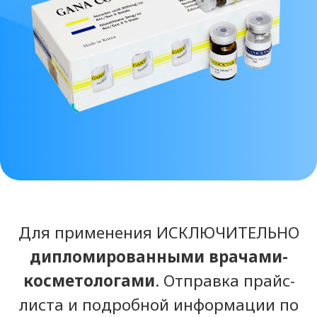
дипломированными врачами-
косметологами
. Отправка прайс-
листа и подробной информации по
препарату осуществляется ТОЛЬКО
после предоставления
документов
о медицинском
образовании либо лицензии
клиники. Благодарим за понимание.
Посмотреть ВСЕ
препараты марки
GANA
.
Состав препарата
GANA COCTAIL
Глутатион,