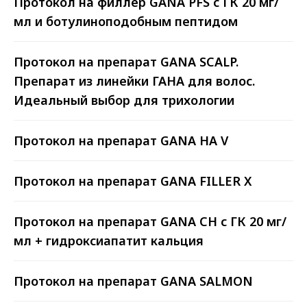
Протокол на филлер GANA PFS с ГК 20 мг/
>9 ЛЕТ ОПЫТА
мл и ботулиноподобным пептидом
Мы на рынке с 2014 года. За это
время мы получили колоссальный
Протокол на препарат GANA SCALP.
опыт, на котором учимся и
становимся лучше для вас.
Препарат из линейки ГАНА для волос.
Идеальный выбор для трихологии
РЕГИСТРАЦИОННОЕ
УДОСТОВЕРЕНИЕ
Протокол на препарат GANA HA V
Вся продукция, которую вы
приобретаете у нас,
Протокол на препарат GANA FILLER X
лицензирована и имеет
необходимые сертификаты.
Протокол на препарат GANA CH с ГК 20 мг/
мл + гидроксиапатит кальция
ЛУЧШИЕ ЦЕНЫ
Лучшее предложение на
лицензированные мезонити на
Протокол на препарат GANA SALMON
рынке России. Это касается и
ассортимента (более 248 позиций),