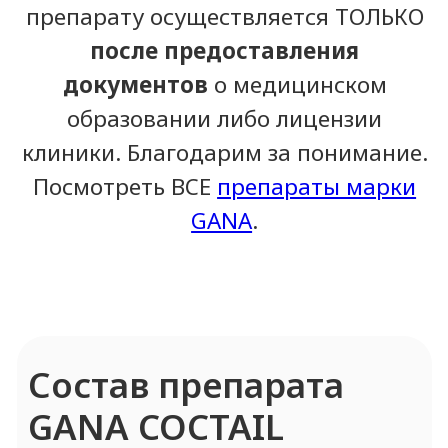
Витамин C
Форма выпуска
Cтерильные заполненные
флаконы, в одной упаковке 10
флаконов по 4 мл: Глутатион – 5
флаконов, Витамин C – 5
флаконов
Показания ГАНА
Коктейль
Профилактика возрастных
изменений, осветление кожи и
коррекция эстетически
недостатков;
Коррекция гиперпигментации;
Стимуляция волокон коллагена и
эластина.