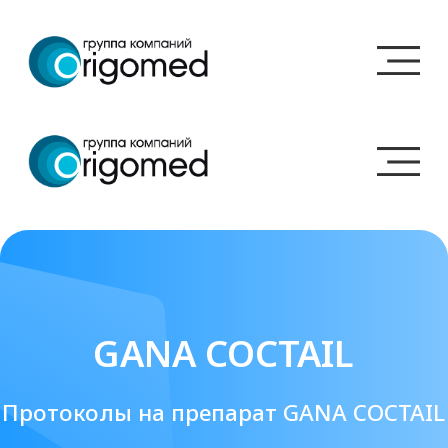
GANA COCTAIL
Протоколы на препарат GANA COCTAIL
Гана Коктейль – препарат для здорового
вида и сияния кожи лица. Глутатион и
Витамин C.