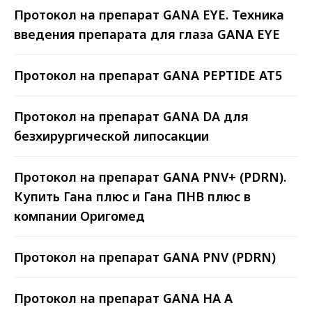
и сервиса, и стоимости.
Протокол на препарат GANA EYE. Техника
введения препарата для глаза GANA EYE
900+ КЛИЕНТОВ-КЛИНИК
Протокол на препарат GANA PEPTIDE AT5
На начало 2023 года нам
доверяют более 900 клиник и
косметологических центров.
Протокол на препарат GANA DA для
безхирургической липосакции
90% ОТ СРОКА ГОДНОСТИ
Протокол на препарат GANA PNV+ (PDRN).
Вы получаете свежую продукцию,
только выпущенную с завода, а
Купить Гана плюс и Гана ПНВ плюс в
не залежалые мезонити со
компании Оригомед
складских остатков.
Протокол на препарат GANA PNV (PDRN)
ДОСТАВКА ПО ВСЕЙ РОССИИ
Доставим мезонити «Ettio» вам
Протокол на препарат GANA HA A
в срок. Доставляем любой