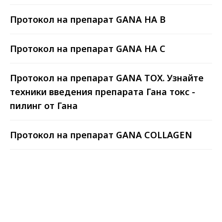
транспортной или курьерской
компанией, либо Почтой России.
Протокол на препарат GANA HA B
Протокол на препарат GANA HA C
Протокол на препарат GANA TOX. Узнайте
техники введения препарата Гана токс -
ГЕНЕРАЛЬНЫЙ ДИРЕКТОР
ПАВЕЛ ПОДГОРНЫЙ
пилинг от Гана
Протокол на препарат GANA COLLAGEN
Мы дорожим нашей репутацией
надежного партнера. Снабжение
клиник с нами - это легко! Позвоните
и получите грамотную консультацию
от специалистов нашего
коммерческого отдела