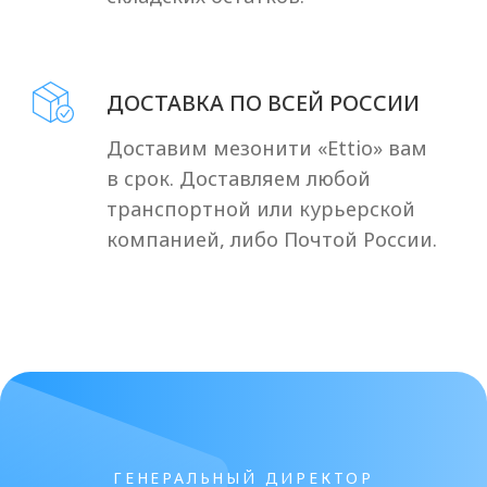
Получить прайс-лист
Нажимая кнопку «ПОЛУЧИТЬ ПРАЙС-
ЛИСТ», я подтверждаю, что
ознакомился(ась) с
Согласием на
обработку персональных данных
и
принимаю его условия *
г. Санкт-Петербург,
доставляем по всей
России
+7 (929) 119-71-69
+7 (929) 119-71-69