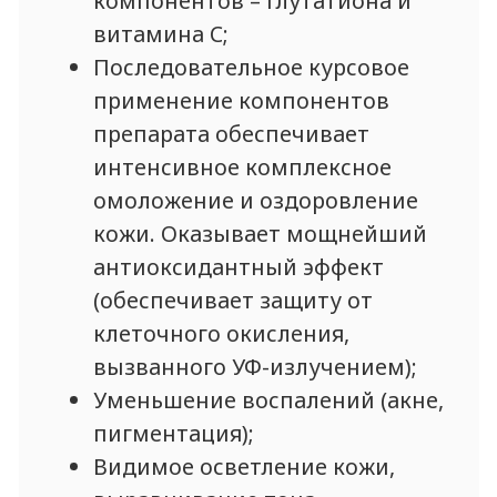
применения
Витамин С неприятен при
введении - для этого можно
использовать слабое разведение
ультракаина и бикарбоната
натрия, при неотягощенном
аллергоанамнезе пациена.