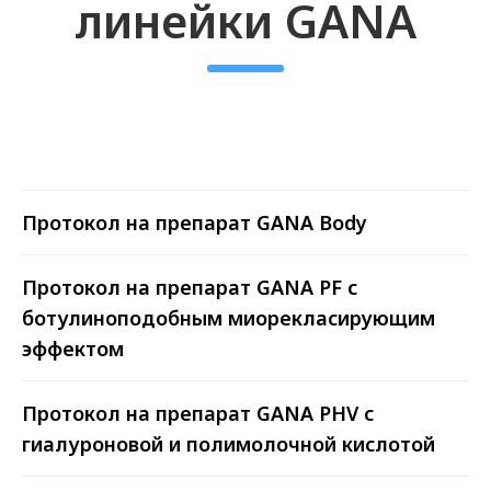
О нас
«Оригомед»
- торгово-
Протокол на препарат GANA Body
производственная компания,
базирующияся в Санкт-Петербурге.
Мы помогаем нашим клиентам -
Протокол на препарат GANA PF с
клиникам, косметологическим
ботулиноподобным миорекласирующим
центра и частным косметологам -
эффектом
получать сертифицированные,
безопасные и эффективные
препараты в кратчайшие сроки.
Протокол на препарат GANA PHV с
гиалуроновой и полимолочной кислотой
С 2014 года нами были поставлены
десятки тысячи единиц продукции