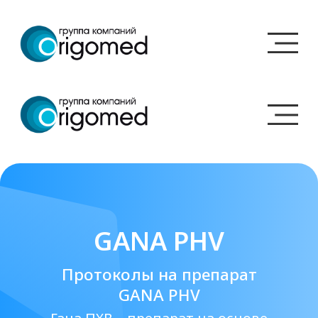
GANA PHV
Протоколы на препарат
GANA PHV
Гана ПХВ – препарат на основе
гиалуроновой
кислоты и полимолочной кислоты.
Получить прайс-лист