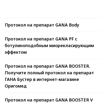
базирующияся в Санкт-Петербурге.
Мы помогаем нашим клиентам -
клиникам, косметологическим
центра и частным косметологам -
Протокол на препарат GANA Body
получать сертифицированные,
безопасные и эффективные
препараты в кратчайшие сроки.
Протокол на препарат GANA PF с
ботулиноподобным миорекласирующим
С 2014 года нами были поставлены
эффектом
десятки тысячи единиц продукции
тысячам клиентов по всей России!
Протокол на препарат GANA BOOSTER.
Получите полный протокол на препарат
ГАНА Бустер в интернет-магазине
Оригомед
Протокол на препарат GANA BOOSTER V