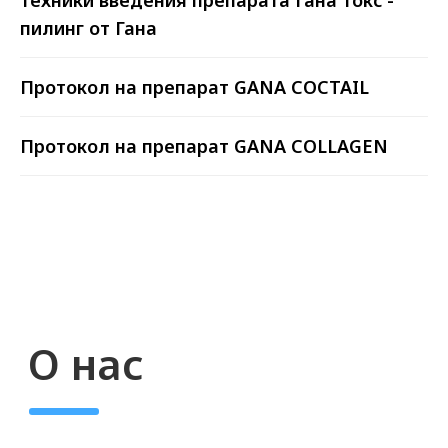
ПАВЕЛ ПОДГОРНЫЙ
техники введения препарата Гана токс -
пилинг от Гана
Мы дорожим нашей репутацией
надежного партнера. Снабжение
Протокол на препарат GANA COCTAIL
клиник с нами - это легко! Позвоните
и получите грамотную консультацию
Протокол на препарат GANA COLLAGEN
от специалистов нашего
коммерческого отдела