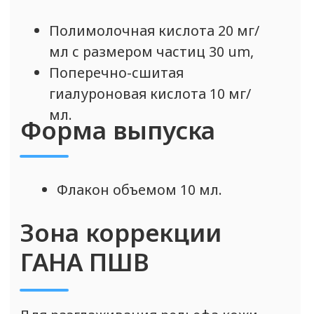
Производитель НЕ РЕКОМЕНДУЕТ
введение препарата в область лба,
кончика носа и губ.
Действие
• Действие GANA PHV основано на
стимуляции процесса неоколлагенеза
и реструктуризации дермального
матрикса.
• Гиалуроновая кислота регулирует
водный баланс, создает
обновляющийся, динамичный,
высокоадаптивный матрикс для
клеток кожи. Частицы полимолочной
кислоты стимулируют образование и
заполнение участков дермы новыми
волокнами коллагена.
• В результате комбинированное
воздействие двух основных
компонентов поддерживает тонус