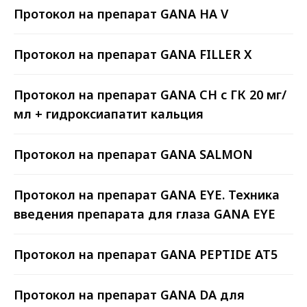
Вся продукция, которую вы
Протокол на препарат GANA HA V
приобретаете у нас,
лицензирована и имеет
необходимые сертификаты.
Протокол на препарат GANA FILLER X
Протокол на препарат GANA CH с ГК 20 мг/
ЛУЧШИЕ ЦЕНЫ
мл + гидроксиапатит кальция
Лучшее предложение на
лицензированные мезонити на
рынке России. Это касается и
Протокол на препарат GANA SALMON
ассортимента (более 248 позиций),
и сервиса, и стоимости.
Протокол на препарат GANA EYE. Техника
введения препарата для глаза GANA EYE
900+ КЛИЕНТОВ-КЛИНИК
На начало 2023 года нам
доверяют более 900 клиник и
Протокол на препарат GANA PEPTIDE AT5
косметологических центров.
Протокол на препарат GANA DA для