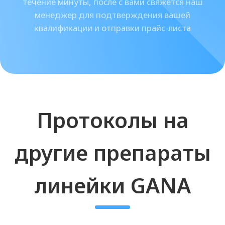
О нас
«Оригомед»
- торгово-
производственная компания,