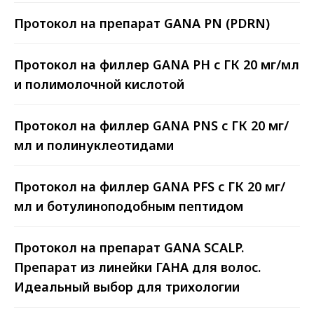
Протокол на препарат GANA PN (PDRN)
Протокол на филлер GANA PH с ГК 20 мг/мл
и полимолочной кислотой
Протокол на филлер GANA PNS с ГК 20 мг/
мл и полинуклеотидами
>9 ЛЕТ ОПЫТА
Протокол на филлер GANA PFS с ГК 20 мг/
Мы на рынке с 2014 года. За это
мл и ботулиноподобным пептидом
время мы получили колоссальный
опыт, на котором учимся и
становимся лучше для вас.
Протокол на препарат GANA SCALP.
Препарат из линейки ГАНА для волос.
Идеальный выбор для трихологии
РЕГИСТРАЦИОННОЕ
УДОСТОВЕРЕНИЕ