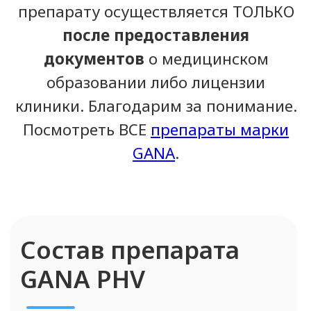
Поперечно-сшитая
гиалуроновая кислота 10 мг/
мл.
Форма выпуска
Флакон объемом 10 мл.
Зона коррекции
ГАНА ПШВ
Для разглаживания рельефа кожи,
коррекции и заполнения складок и
морщин, формирования деликатного
объема скул и и среднещечной
области, проведения процедуры
векторного лифтинга, а также для
коррекции и восполнения объема
мягких тканей некоторых зон лица и
тела.