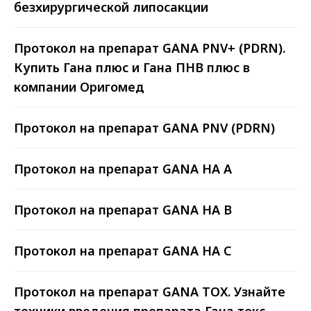
безхирургической липосакции
90% ОТ СРОКА ГОДНОСТИ
Вы получаете свежую продукцию,
только выпущенную с завода, а
Протокол на препарат GANA PNV+ (PDRN).
не залежалые мезонити со
Купить Гана плюс и Гана ПНВ плюс в
складских остатков.
компании Оригомед
ДОСТАВКА ПО ВСЕЙ РОССИИ
Протокол на препарат GANA PNV (PDRN)
Доставим мезонити «Ettio» вам
в срок. Доставляем любой
транспортной или курьерской
Протокол на препарат GANA HA A
компанией, либо Почтой России.
Протокол на препарат GANA HA B
Протокол на препарат GANA HA C
Протокол на препарат GANA TOX. Узнайте
ГЕНЕРАЛЬНЫЙ ДИРЕКТОР