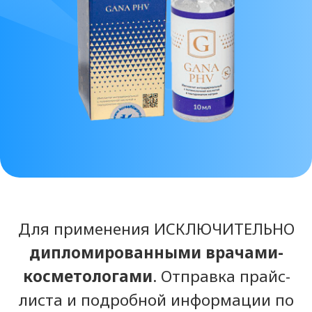
дипломированными врачами-
косметологами
. Отправка прайс-
листа и подробной информации по
препарату осуществляется ТОЛЬКО
после предоставления
документов
о медицинском
образовании либо лицензии
клиники. Благодарим за понимание.
Посмотреть ВСЕ
препараты марки
GANA
.
Состав препарата
GANA PHV
Полимолочная кислота 20 мг/
мл с размером частиц 30 um,