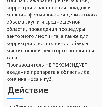
кожи, делает ее более упругой и
продлевает омолаживающий эффект.
Техника введения для
GANA PHV
Размер иглы:
игла или канюля
21-23G
Техники:
при работе с
препаратом рекомендуется
канюльная техника
Глубина введения:
ретикулярная дерма
Расстояние между вколами:
не
вводить в зону равную по
площади 2 ладоням пациента
более 1,2 мл препарата.
Повышается риск побочных
реакций, сопровождающихся
отёком и активацией