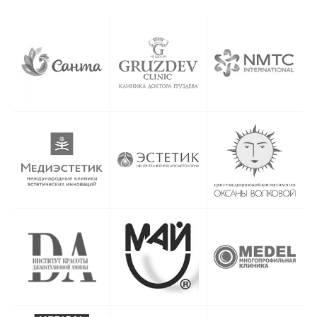
безопасность, стойкость и удобство
применения.
Почему стоит выбрать кристал дип
филлер?
✔
Длительный эффект
– стойкость
до года.
✔
Оптимальная вязкость
– легкость
введения и естественный результат.
✔
Максимальная безопасность
–
состав с высокой степенью очистки.
Где купить кристал дип?
Вы можете купить кристал дип прямо
сейчас в нашем интернет-магазине.
Мы предлагаем:
цена кристал дип филлер на