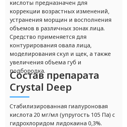
применению
Возрастные изменения кожи.
Глубокие и средние морщины в
средней и нижней трети лица.
Необходимость восполнения
формы и объема мягких тканей.
Гидратация дермы.
Моделирование скул и щек.
Объемная пластика подбородка
и мочек ушей.
Коррекция формы и увеличение
объема губ.
Противопоказания
Возраст до 18 лет.
Беременность и период
грудного вскармливания.