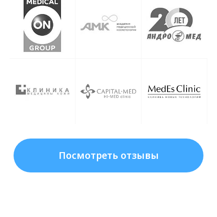
выгодных условиях,
официальную сертификацию и
гарантию качества,
удобную доставку по всей
России.
Протокол crystal deep и техника
введения кристал дип филлер
Для достижения оптимального
результата важно соблюдать протокол
кристал дип филлер и правильно
применять метод, который
предусматривает техника введения
кристал дип. Это позволит добиться
предсказуемого и стойкого эффекта
без нежелательных последствий.
Филлер кристал дип отзывы