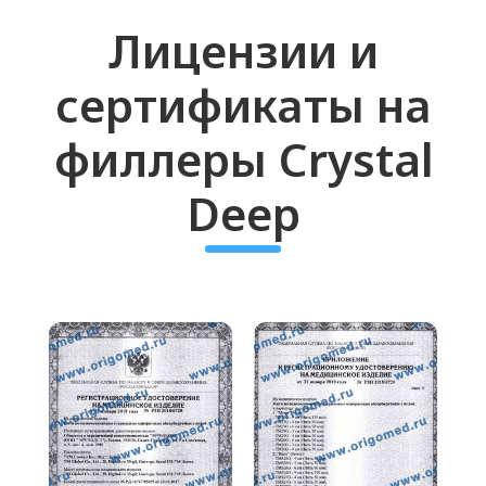
Косметологи, использующие данный
препарат, отмечают его удобство в
работе и естественный результат.
Филлер crystal deep отзывы
подтверждают, что он обеспечивает
стойкий эффект и удобство введения.
Закажите кристал дип филлер уже
сегодня и получите премиальный
препарат по выгодной цене!
СВЯЖИТЕСЬ С НАМИ
И ЗАДАЙТЕ ЛЮБОЙ
ВОПРОС
Мы стараемся быть на связи 24/7