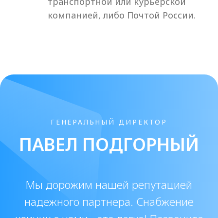
обеспечивает естественный эффект
омоложения, минимальный риск
побочных реакций и длительный
результат. Если вы ищете где купить
Crystal Deep, наш интернет-магазин
предлагает выгодные условия для
косметологов и клиник.
Цена Crystal Deep: от чего зависит
стоимость?
Многие специалисты интересуются
вопросом цена Crystal Deep. Она
зависит от объема упаковки,
производителя и действующих акций. В
нашем каталоге представлены
актуальные предложения,
позволяющие выгодно заказать филлер
с доставкой.