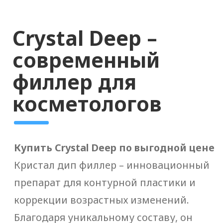
г. Санкт-Петербург,
доставляем по всей
России
+7 (929) 119-71-69
+7 (929) 119-71-69
info@origomed.ru