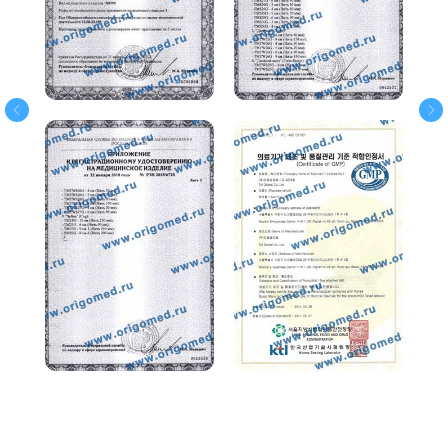
и с радостью отвечаем на ваши
вопросы
+7
Получить прайс-лист
Нажимая кнопку «ПОЛУЧИТЬ ПРАЙС-
ЛИСТ», я подтверждаю, что
ознакомился(ась) с
Согласием на
обработку персональных данных
и
принимаю его условия *