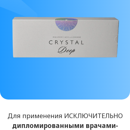
Для применения ИСКЛЮЧИТЕЛЬНО
дипломированными врачами-
косметологами
. Отправка прайс-
листа и подробной информации по
филлеру осуществляется ТОЛЬКО
после предоставления
документов
о медицинском
образовании либо лицензии
клиники. Благодарим за понимание.
Данный бренд НЕ представлен в нашем
ассортименте. Также рекомендуем
ознакомиться с линейкой
филлеров
ELASTY
.
ПОСМОТРЕТЬ ИНФОРМАЦИЮ ПРО ELASTY