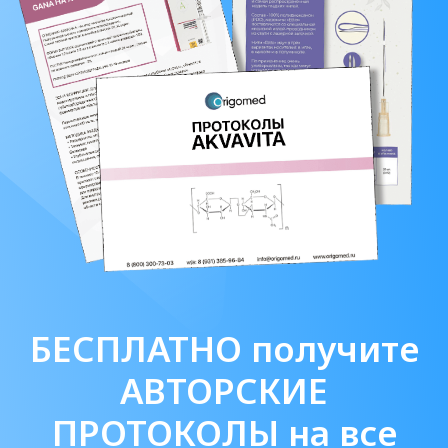
О нас
«Оригомед»
- торгово-
производственная компания,
базирующияся в Санкт-Петербурге.
Мы помогаем нашим клиентам -
клиникам, косметологическим
центра и частным косметологам -
получать сертифицированные,
безопасные и эффективные филлеры