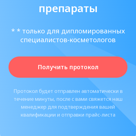
в кратчайшие сроки, в т.ч. филлеры
Crystal Deep.
С 2014 года нами были поставлены
десятки тысячи единиц филлеров
Кристал Дип тысячам клиентов по
всей России!