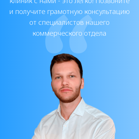
Протокол Кристал дип: как правильно
использовать?
При работе с препаратом важно
соблюдать протокол Crystal Deep. Он
включает рекомендации по подготовке
кожи, дозировке и введению филлера.
Эти стандарты позволяют
минимизировать риски и достичь
наилучшего эффекта.
Техника введения Crystal Deep:
основные рекомендации
Правильная техника введения Crystal
Deep – ключ к успешному результату.
Косметологам важно учитывать зону
коррекции, глубину инъекций и
индивидуальные особенности