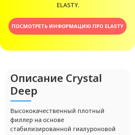
Crystal Deep
Стабилизированная гиалуроновая
кислота 20 мг/мл (упругость 105 Па) с
гидрохлоридом лидокаина 0,3%.
Форма выпуска
Стерильный шприц с гелем объемом
1 мл, комплектуется иглами.
Зоны применения
Кристал Дип
Скулы, виски, щеки, подбородок, губы,
кисти рук.
Показания к