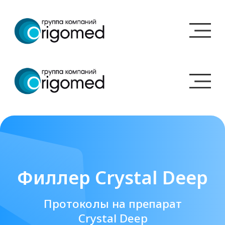
Филлер Crystal Deep
Протоколы на препарат
Crystal Deep
Кристал Дип — плотный филлер на
основе стабилизированной
гиалуроновой кислоты предназначен
для коррекции возрастных изменений,
устранения морщин и восполнения