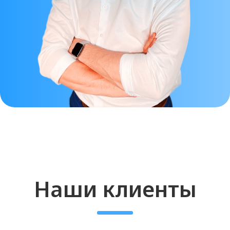
пациента.
Кристал Дип
филлер –
эффективный и
безопасный
препарат. Купить с
доставкой!
Ищете качественный препарат для
контурной пластики?
Кристал дип
филлер
– это профессиональный
филлер, который сочетает в себе