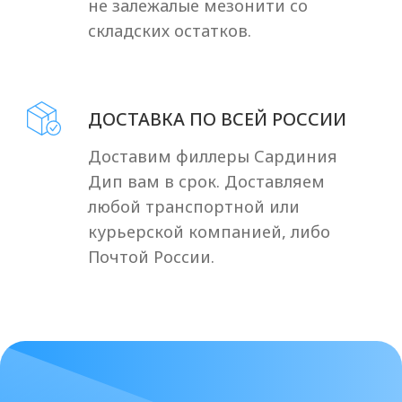
протокол
применения
Cардиния Дип – филлер для
контурной пластики
Cардиния дип филлер
для контурной
пластики, разработанный для
коррекции возрастных изменений.
Благодаря высокой вязкости и
пластичности, препарат применяется
для восполнения объема и устранения
морщин средней и глубокой степени
выраженности.
Cардиния Дип филлер – удобный
заказ с доставкой
Если вы хотите приобрести Sardenya