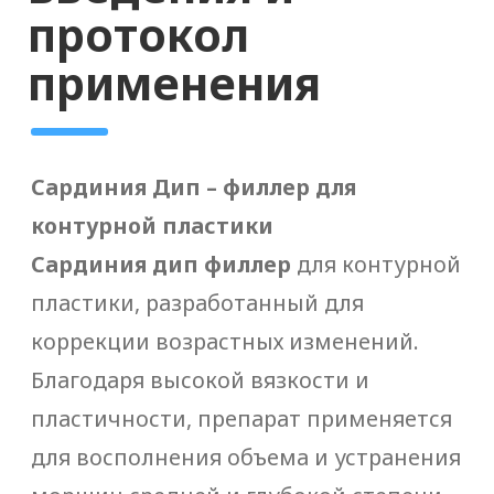
ЛИСТ», я подтверждаю, что
ознакомился(ась) с
Согласием на
обработку персональных данных
и
принимаю его условия *
г. Санкт-Петербург,
доставляем по всей
России
+7 (929) 119-71-69
+7 (929) 119-71-69
info@origomed.ru