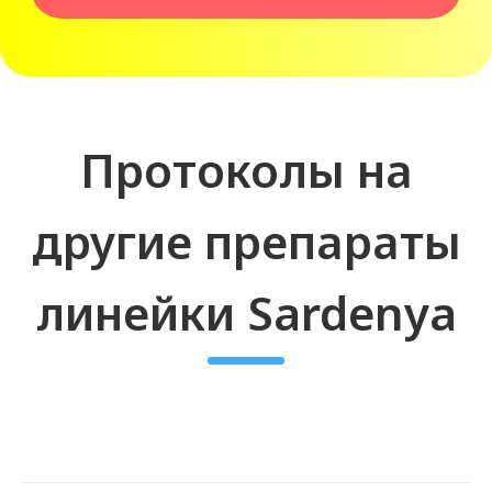
РЕГИСТРАЦИОННОЕ
УДОСТОВЕРЕНИЕ
Все филлеры Cардиния Дип,
которые вы приобретаете у нас,
лицензированы и имеют
необходимые сертификаты.
ЛУЧШИЕ ЦЕНЫ
Лучшее предложение на филлеры
Sardenya Deep на рынке России.
Это касается и ассортимента
(более 248 позиций), и сервиса, и
стоимости.
900+ КЛИЕНТОВ-КЛИНИК
На начало 2023 года нам
доверяют более 900 клиник и
косметологических центров.