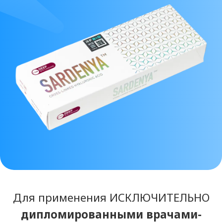
Для применения ИСКЛЮЧИТЕЛЬНО
дипломированными врачами-
косметологами
. Отправка прайс-
листа и подробной информации по
филлеру осуществляется ТОЛЬКО
после предоставления
документов
о медицинском
образовании либо лицензии
клиники. Благодарим за понимание.
Данный бренд НЕ представлен в нашем
ассортименте. Также рекомендуем
ознакомиться с линейкой
филлеров
ELASTY
.
ПОСМОТРЕТЬ ИНФОРМАЦИЮ ПРО ELASTY