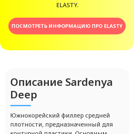
Гиалуроновая кислота (24 мг/мл),
лидокаин (3 мг/мл),
физиологический раствор с
фосфатным буфером (pH 7,0)
Форма выпуска
1 шприц 1,1 мл с ультратонкой иглой
25G
Зоны применения
Cардиния Дип
Лицо (лоб, нос, губы, носогубные
складки, носослезные борозды),
интимная пластика
Использование