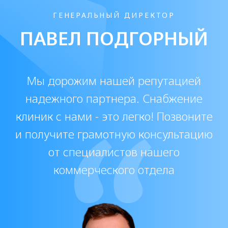
deep филлер, оформите заказ в нашем
интернет-магазине. Мы предлагаем
выгодные условия покупки, быструю
доставку и сертифицированную
продукцию. Уточняйте актуальную цену
Cардиния дип филлер на сайте или у
наших консультантов.
Протокол Sardenya deep: этапы
процедуры
Протокол Cардиния дип включает
подготовку кожи, выбор дозировки и
введение препарата с учетом
анатомических особенностей пациента.
Специалист определяет зоны
коррекции и подбирает оптимальный
объем инъекций.