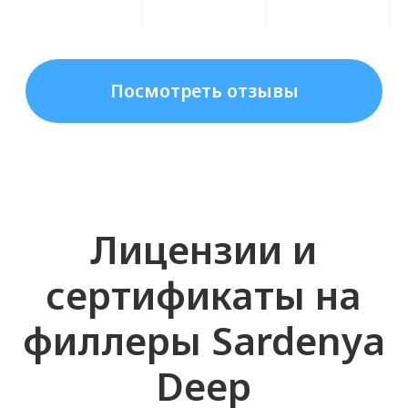
потребностей клиента.
Техника введения Cардиния Дип –
методики применения
Техника введения Sardenya Deep
варьируется в зависимости от целей
процедуры. Возможно использование
линейной, веерной или точечной
техники инъекций, обеспечивающей
точное распределение филлера в
тканях.
Sardenya Deep филлер – выгодные
условия
Косметологи выбирают Cардиния Дип
филлер за его высокое качество и
стабильный результат. Цена Sardenya
deep филлер в нашем магазине