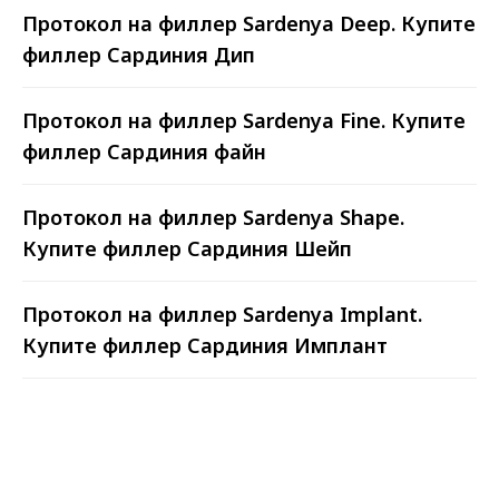
Протокол на филлер Sardenya Deep. Купите
филлер Cардиния Дип
90% ОТ СРОКА ГОДНОСТИ
Вы получаете свежую продукцию,
Протокол на филлер Sardenya Fine. Купите
только выпущенную с завода, а
не залежалые мезонити со
филлер Cардиния файн
складских остатков.
Протокол на филлер Sardenya Shape.
Купите филлер Cардиния Шейп
ДОСТАВКА ПО ВСЕЙ РОССИИ
Доставим филлеры Cардиния
Дип вам в срок. Доставляем
Протокол на филлер Sardenya Implant.
любой транспортной или
Купите филлер Cардиния Имплант
курьерской компанией, либо
Почтой России.