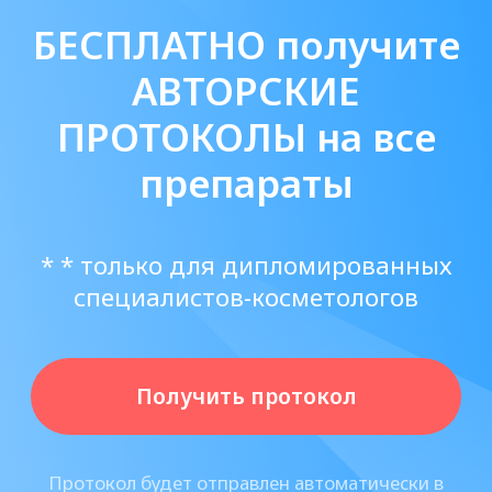
производственная компания,
базирующияся в Санкт-Петербурге.
Мы помогаем нашим клиентам -
клиникам, косметологическим
центра и частным косметологам -
получать сертифицированные,
безопасные и эффективные филлеры
в кратчайшие сроки, в т.ч. филлеры
Sardenya Deep.
С 2014 года нами были поставлены
десятки тысячи единиц филлеров
Cардиния Дип тысячам клиентов по
всей России!