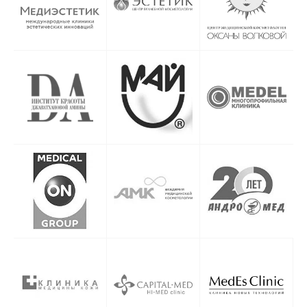
Где приобрести Sardenya Deep
Хотите заказать Cардиния Дип с
гарантией подлинности? Наш
интернет-магазин предлагает
сертифицированные препараты для
косметологов. Цена Sardenya Deep
зависит от объема и комплектации,
уточняйте актуальную стоимость на
сайте.
Протокол Sardenya Deep – основные
этапы
Протокол Cардиния Дип включает
дезинфекцию кожи, нанесение
анестезии (при необходимости) и
введение препарата. Врач-косметолог
подбирает схему введения в
зависимости от индивидуальных