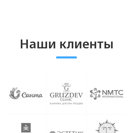
Sardenya Deep:
особенности,
инструкция и
стоимость
Cардиния Дип – выбор косметологов
Cардиния дип – это филлер,
который применяется для
контурной пластики, омоложения и
устранения морщин.
Препарат
адаптирован для введения в средние
и глубокие слои дермы, обеспечивая
пролонгированный эффект.