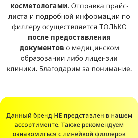
Описание Sardenya
Deep
Южнокорейский филлер средней
плотности, предназначенный для
контурной пластики. Основным
компонентом является
гиалуроновая кислота. Препарат
применяется для устранения средне
выраженных возрастных дефектов
кожи, коррекции контуров и формы
лица, носа и губ.
Состав препарата
Sardenya Deep