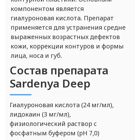
Cардиния Дип
Применяется для омоложения кожи,
восполнения объемов и
контурирования лица, а также
безоперационной ринопластики.
Показания к
применению
Средне выраженные морщины
Носогубные складки
Носослезные борозды
Восполнение объемов мягких
тканей лица
Коррекция контура лица
Коррекция объема и формы губ
Безоперационная ринопластика