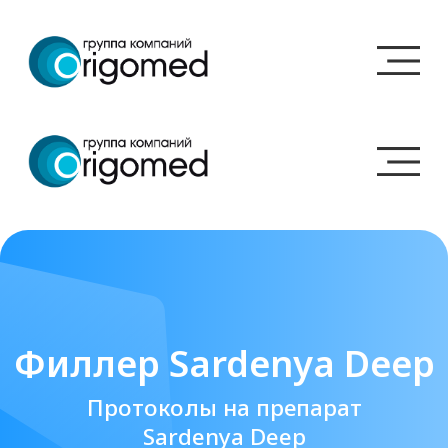
Филлер Sardenya Deep
Протоколы на препарат
Sardenya Deep
Cардиния Дип — южнокорейский филлер
средней плотности, предназначенный
для контурной пластики. Основным
компонентом является гиалуроновая
кислота. Препарат применяется для