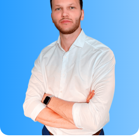
Техника введения Cардиния Дип
Техника введения Sardenya deep зависит
от области применения и
предполагаемого результата.
Используются канюльные и игольчатые
методы, позволяющие достичь
максимального эстетического эффекта.
Филлер cардиния дип отзывы
косметологов
Филлер Cардиния Дип пользуется
спросом среди косметологов благодаря
своей эффективности и стойкому
результату. Изучите отзывы сардиния
дип, чтобы убедиться в его высоком
качестве.