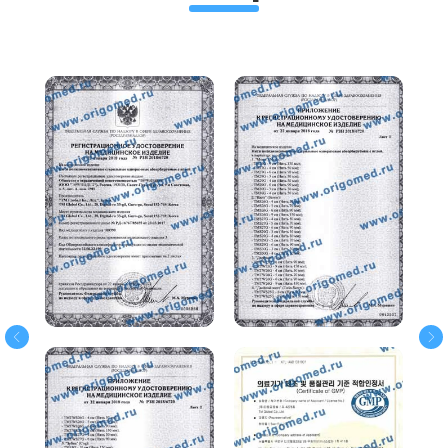
доступна для профессионалов
индустрии красоты. Оформите заказ и
получите быструю доставку.
Протокол Cардиния дип филлер и
отзывы косметологов
Специалисты отмечают удобство
работы с препаратом и естественный
результат после его применения.
Изучите отзывы Sardenya deep филлер,
чтобы убедиться в его эффективности.
СВЯЖИТЕСЬ С НАМИ