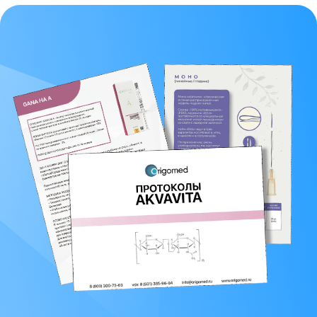
О нас
«Оригомед»
- торгово-