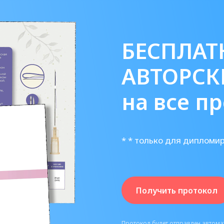
БЕСПЛАТ
АВТОРСК
на все п
* * только для дипломи
Получить протокол
Протокол будет отправлен автомат