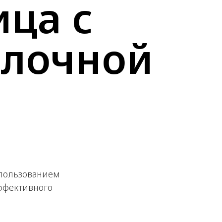
ца с
лочной
спользованием
ффективного