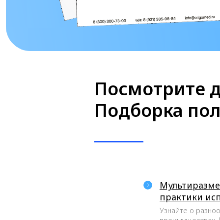
Посмотрите д
Подборка по
Мультиразме
практики исп
Узнайте о разноо