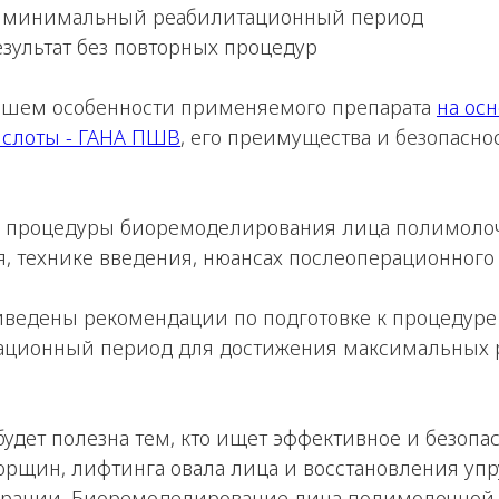
и минимальный реабилитационный период
зультат без повторных процедур
шем особенности применяемого препарата
на ос
слоты - ГАНА ПШВ
, его преимущества и безопасно
де процедуры биоремоделирования лица полимолоч
я, технике введения, нюансах послеоперационного 
риведены рекомендации по подготовке к процедур
тационный период для достижения максимальных р
удет полезна тем, кто ищет эффективное и безоп
рщин, лифтинга овала лица и восстановления упр
ерации. Биоремоделирование лица полимолочной 