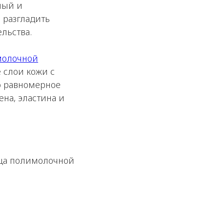
ный и
 разгладить
льства.
молочной
 слои кожи с
о равномерное
ена, эластина и
ица полимолочной