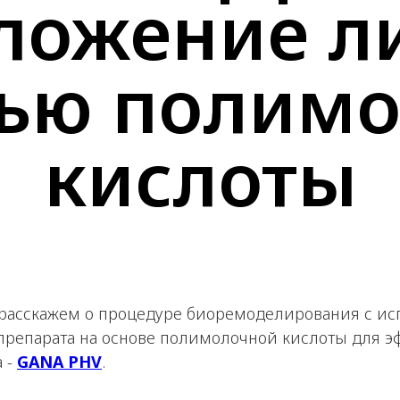
ложение ли
ью полимо
кислоты
ы расскажем о процедуре биоремоделирования с и
препарата на основе полимолочной кислоты для э
 -
GANA PHV
.