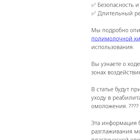
✅ Безопасность 
✅ Длительный ре
Мы подробно опи
полимолочной ки
использования.
Вы узнаете о хо
зонах воздействи
В статье будут п
уходу в реабили
омоложения. ????
Эта информация б
разглаживания мо
пластической оп