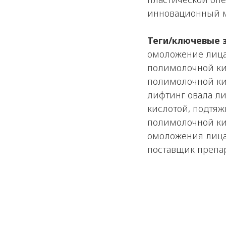
инновационный м
Теги/ключевые 
омоложение лица
полимолочной ки
полимолочной ки
лифтинг овала л
кислотой, подтяж
полимолочной ки
омоложения лица
поставщик препар