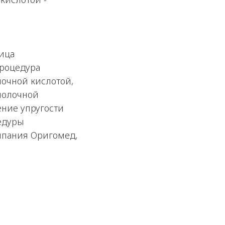
ица
процедура
очной кислотой,
молочной
ение упругости
едуры
мпания Оригомед,