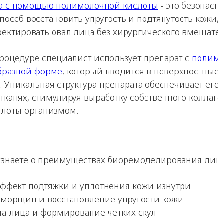
а с помощью полимолочной кислоты
- это безопас
пособ восстановить упругость и подтянутость кожи,
ктировать овал лица без хирургического вмешате
роцедуре специалист использует препарат с
поли
образной форме
, который вводится в поверхностные
Уникальная структура препарата обеспечивает ег
тканях, стимулируя выработку собственного коллаг
слоты организмом.
ы узнаете о преимуществах биоремоделирования л
эффект подтяжки и уплотнения кожи изнутри
 морщин и восстановление упругости кожи
а лица и формирование четких скул