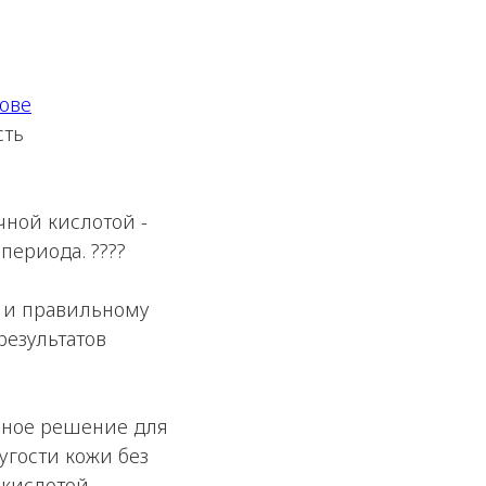
нове
сть
ной кислотой -
периода. ????
е и правильному
езультатов
асное решение для
угости кожи без
кислотой -