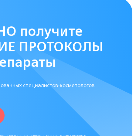
НО получите
ИЕ ПРОТОКОЛЫ
репараты
рованных специалистов-косметологов
ически в течение минуты, после с вами свяжется